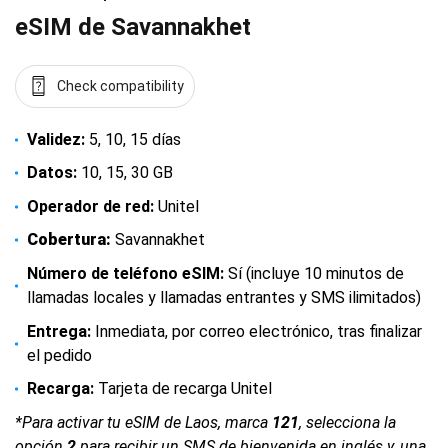
eSIM de Savannakhet
Check compatibility
Validez:
5, 10, 15 días
Datos:
10, 15, 30 GB
Operador de red:
Unitel
Cobertura:
Savannakhet
Número de teléfono eSIM:
Sí (incluye 10 minutos de
llamadas locales y llamadas entrantes y SMS ilimitados)
Entrega:
Inmediata, por correo electrónico, tras finalizar
el pedido
Recarga:
Tarjeta de recarga Unitel
*Para activar tu eSIM de Laos, marca
121
, selecciona la
opción
2
para recibir un SMS de bienvenida en inglés y, una