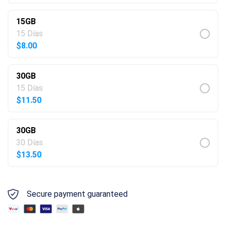
15GB
15 Días
$
8.00
30GB
15 Días
$
11.50
30GB
30 Días
$
13.50
Secure payment guaranteed