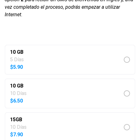
vez completado el proceso, podrás empezar a utilizar
Internet.
$
5.90
–
$
13.50
10 GB
5 Días
$
5.90
10 GB
10 Días
$
6.50
15GB
10 Días
$
7.90