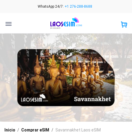
Skip
WhatsApp 24/7:
+1 276-288-8688
to
content
Inicio
/
Comprar eSIM
/
Savannakhet Laos eSIM