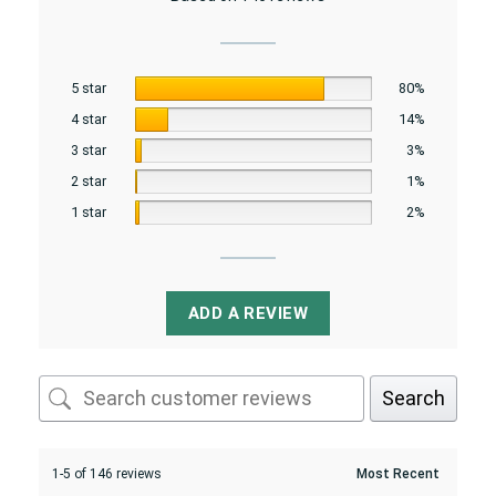
5 star
80%
4 star
14%
3 star
3%
2 star
1%
1 star
2%
ADD A REVIEW
Search
1-5 of 146 reviews