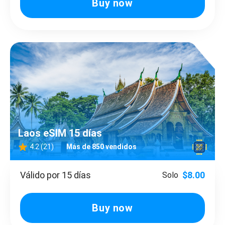
Buy now
Laos eSIM 15 días
4.2 (21)
Más de 850 vendidos
Válido por 15 días
$8.00
Solo
Buy now